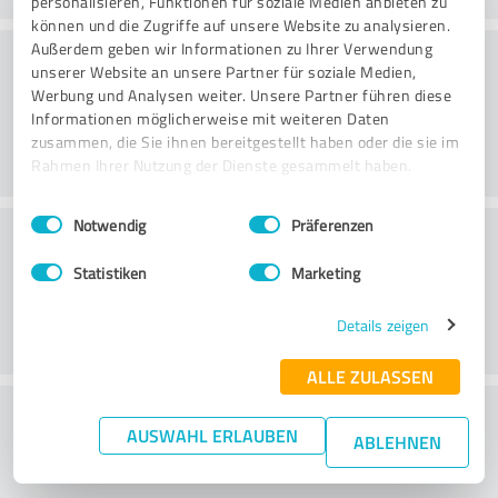
personalisieren, Funktionen für soziale Medien anbieten zu
können und die Zugriffe auf unsere Website zu analysieren.
Konsultatsioon
Außerdem geben wir Informationen zu Ihrer Verwendung
unserer Website an unsere Partner für soziale Medien,
Werbung und Analysen weiter. Unsere Partner führen diese
Informationen möglicherweise mit weiteren Daten
zusammen, die Sie ihnen bereitgestellt haben oder die sie im
Rahmen Ihrer Nutzung der Dienste gesammelt haben.
Einwilligungsauswahl
Impressum
|
Datenschutzbestimmungen
Notwendig
Präferenzen
Klienditeenindus
Statistiken
Marketing
Details zeigen
ALLE ZULASSEN
What do you think of the price to
AUSWAHL ERLAUBEN
ABLEHNEN
performance ratio?