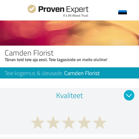
Camden Florist
Tänan teid teie aja eest. Teie tagasiside on meile oluline!
Teie kogemus & ülevaade:
Camden Florist
Kvaliteet