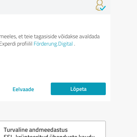
meeles, et teie tagasiside võidakse avaldada
xperdi profiilil
Förderung.Digital
.
Lõpeta
Eelvaade
Turvaline andmeedastus
SSL-krüpteeritud ühenduste kaudu.