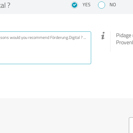
al ?
YES
NO
Pidage 
ProvenE