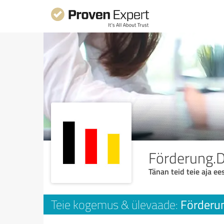
Förderung.Di
Tänan teid teie aja ees
Förderun
Teie kogemus & ülevaade: