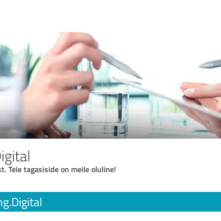
gital
t. Teie tagasiside on meile oluline!
g.Digital