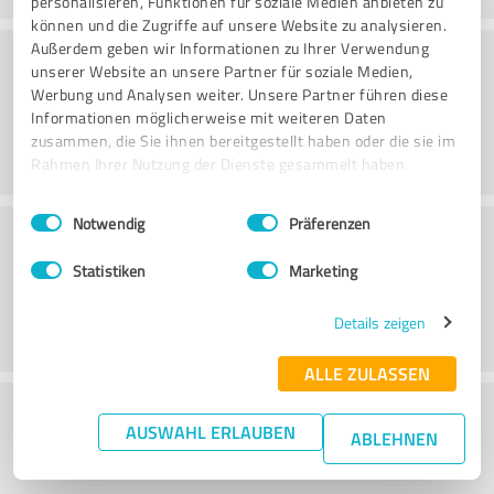
personalisieren, Funktionen für soziale Medien anbieten zu
können und die Zugriffe auf unsere Website zu analysieren.
Konsultatsioon
Außerdem geben wir Informationen zu Ihrer Verwendung
unserer Website an unsere Partner für soziale Medien,
Werbung und Analysen weiter. Unsere Partner führen diese
Informationen möglicherweise mit weiteren Daten
zusammen, die Sie ihnen bereitgestellt haben oder die sie im
Rahmen Ihrer Nutzung der Dienste gesammelt haben.
Einwilligungsauswahl
Impressum
|
Datenschutzbestimmungen
Notwendig
Präferenzen
Klienditeenindus
Statistiken
Marketing
Details zeigen
ALLE ZULASSEN
What do you think of the price to
AUSWAHL ERLAUBEN
ABLEHNEN
performance ratio?