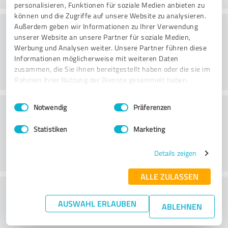
personalisieren, Funktionen für soziale Medien anbieten zu
können und die Zugriffe auf unsere Website zu analysieren.
Konsultointi
Außerdem geben wir Informationen zu Ihrer Verwendung
unserer Website an unsere Partner für soziale Medien,
Werbung und Analysen weiter. Unsere Partner führen diese
Informationen möglicherweise mit weiteren Daten
zusammen, die Sie ihnen bereitgestellt haben oder die sie im
Rahmen Ihrer Nutzung der Dienste gesammelt haben.
Einwilligungsauswahl
Impressum
|
Datenschutzbestimmungen
Asiakaspalvelu
Notwendig
Präferenzen
Statistiken
Marketing
Details zeigen
ALLE ZULASSEN
What do you think of the price to
AUSWAHL ERLAUBEN
performance ratio?
ABLEHNEN