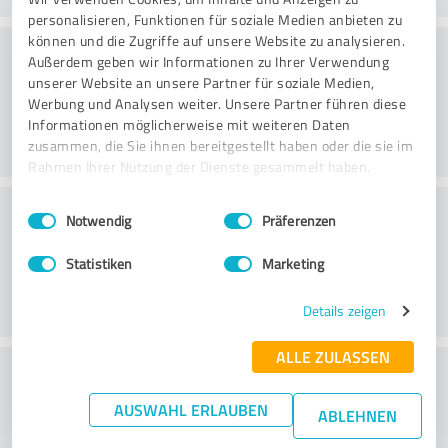
personalisieren, Funktionen für soziale Medien anbieten zu
können und die Zugriffe auf unsere Website zu analysieren.
Konsultointi
Außerdem geben wir Informationen zu Ihrer Verwendung
unserer Website an unsere Partner für soziale Medien,
Werbung und Analysen weiter. Unsere Partner führen diese
Informationen möglicherweise mit weiteren Daten
zusammen, die Sie ihnen bereitgestellt haben oder die sie im
Rahmen Ihrer Nutzung der Dienste gesammelt haben.
Asiakaspalvelu
Einwilligungsauswahl
Impressum
|
Datenschutzbestimmungen
Notwendig
Präferenzen
Statistiken
Marketing
Details zeigen
ALLE ZULASSEN
What do you think of the price to
performance ratio?
AUSWAHL ERLAUBEN
ABLEHNEN