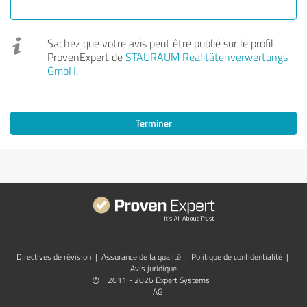
Sachez que votre avis peut être publié sur le profil
ProvenExpert de
STAURAUM Realitätenverwertungs
GmbH
.
Terminer
Directives de révision
|
Assurance de la qualité
|
Politique de confidentialité
|
Avis juridique
©
2011 - 2026 Expert Systems
AG