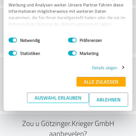
Werbung und Analysen weiter. Unsere Partner führen diese
Informationen möglicherweise mit weiteren Daten
Klantenservice
zusammen, die Sie ihnen bereitgestellt haben oder die sie im
Rahmen Ihrer Nutzung der Dienste gesammelt haben.
Einwilligungsauswahl
Impressum
|
Datenschutzbestimmungen
Notwendig
Präferenzen
Statistiken
Marketing
Wat vind je van de prijs-
Details zeigen
prestatieverhouding?
ALLE ZULASSEN
AUSWAHL ERLAUBEN
ABLEHNEN
Zou u Götzinger.Krieger GmbH
aanbevelen?