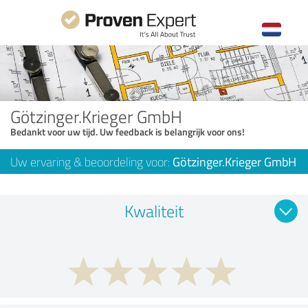
Götzinger.Krieger GmbH
Bedankt voor uw tijd. Uw feedback is belangrijk voor ons!
Uw ervaring & beoordeling voor:
Götzinger.Krieger GmbH
Kwaliteit