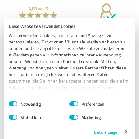
4,88 van 5
UITSTEKEND
Aanbeveling
Diese Webseite verwendet Cookies
Wir verwenden Cookies, um Inhalte und Anzeigen zu
Persoonlijke, adaptieve ondersteuning. Levering, installatie
personalisieren, Funktionen für soziale Medien anbieten zu
en ingebruikname
können und die Zugriffe auf unsere Website zu analysieren.
Außerdem geben wir Informationen zu Ihrer Verwendung
Origineel weergeven
unserer Website an unsere Partner für soziale Medien,
Werbung und Analysen weiter. Unsere Partner führen diese
Informationen möglicherweise mit weiteren Daten
Klantenbeoordeling & beoordeling voor:
zusammen, die Sie ihnen bereitgestellt haben oder die sie im
D&O Partners
Rahmen Ihrer Nutzung der Dienste gesammelt haben.
Einwilligungsauswahl
12.06.2023
Anoniem
Impressum
|
Datenschutzbestimmungen
Notwendig
Präferenzen
Statistiken
Marketing
5,00 van 5
Details zeigen
UITSTEKEND
Aanbeveling