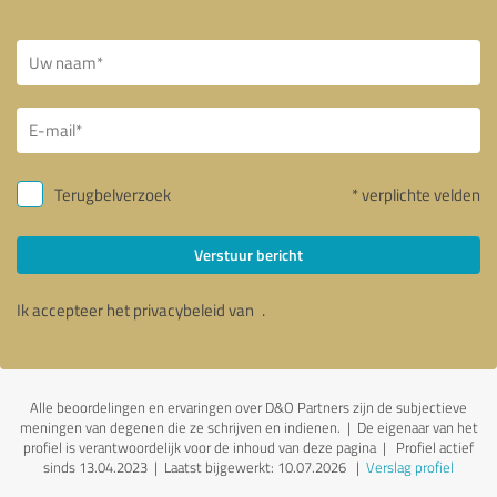
Terugbelverzoek
* verplichte velden
Verstuur bericht
Ik accepteer het privacybeleid van
.
Alle beoordelingen en ervaringen over D&O Partners zijn de subjectieve
meningen van degenen die ze schrijven en indienen. | De eigenaar van het
profiel is verantwoordelijk voor de inhoud van deze pagina
| Profiel actief
sinds 13.04.2023 |
Laatst bijgewerkt: 10.07.2026
|
Verslag profiel