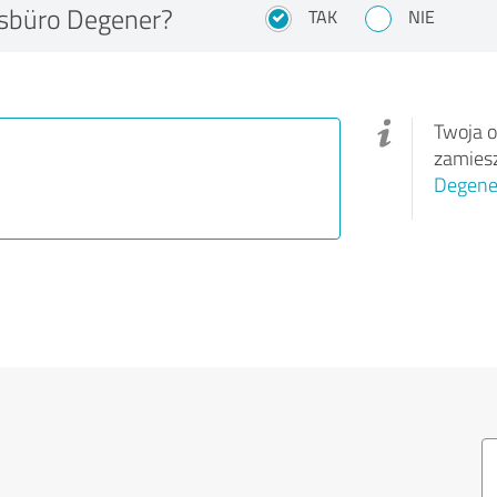
gsbüro Degener?
TAK
NIE
Twoja o
zamies
Degene