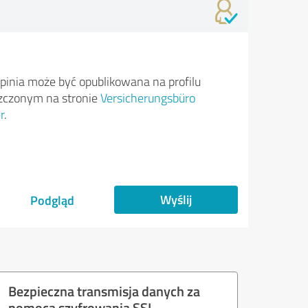
pinia może być opublikowana na profilu
zczonym na stronie
Versicherungsbüro
r
.
Wyślij
Podgląd
Bezpieczna transmisja danych za
pomocą szyfrowania SSL