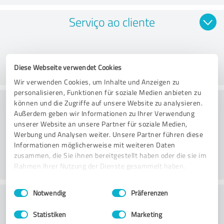
Serviço ao cliente
Diese Webseite verwendet Cookies
Wir verwenden Cookies, um Inhalte und Anzeigen zu
personalisieren, Funktionen für soziale Medien anbieten zu
O que acha da relação
können und die Zugriffe auf unsere Website zu analysieren.
Außerdem geben wir Informationen zu Ihrer Verwendung
preço/desempenho?
unserer Website an unsere Partner für soziale Medien,
Werbung und Analysen weiter. Unsere Partner führen diese
Informationen möglicherweise mit weiteren Daten
zusammen, die Sie ihnen bereitgestellt haben oder die sie im
Rahmen Ihrer Nutzung der Dienste gesammelt haben.
Einwilligungsauswahl
Impressum
|
Datenschutzbestimmungen
Notwendig
Präferenzen
Qual é a probabilidade de recomendar
Dora Service Reinigung Pforzheim GmbH
Statistiken
Marketing