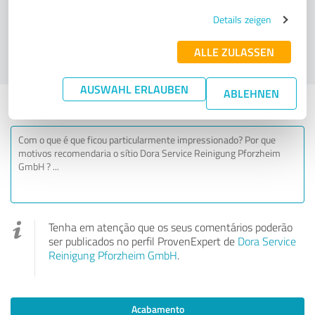
?
Details zeigen
0
1
2
3
4
5
6
7
8
9
10
ALLE ZULASSEN
Improvável
Extremamente provável
AUSWAHL ERLAUBEN
ABLEHNEN
A sua experiência pessoal
Tenha em atenção que os seus comentários poderão
ser publicados no perfil ProvenExpert de
Dora Service
Reinigung Pforzheim GmbH
.
Acabamento