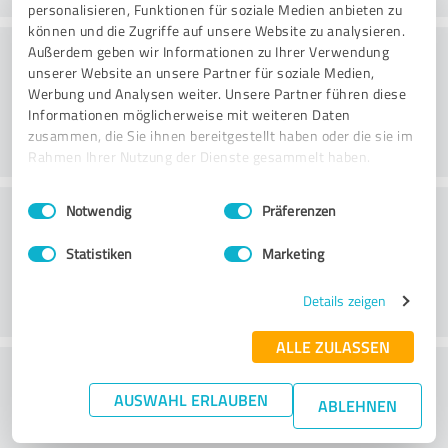
personalisieren, Funktionen für soziale Medien anbieten zu
können und die Zugriffe auf unsere Website zu analysieren.
Rådgivning
Außerdem geben wir Informationen zu Ihrer Verwendung
unserer Website an unsere Partner für soziale Medien,
Werbung und Analysen weiter. Unsere Partner führen diese
Informationen möglicherweise mit weiteren Daten
zusammen, die Sie ihnen bereitgestellt haben oder die sie im
Rahmen Ihrer Nutzung der Dienste gesammelt haben.
Einwilligungsauswahl
Impressum
|
Datenschutzbestimmungen
Kundservice
Notwendig
Präferenzen
Statistiken
Marketing
Details zeigen
ALLE ZULASSEN
What do you think of the price to
AUSWAHL ERLAUBEN
performance ratio?
ABLEHNEN