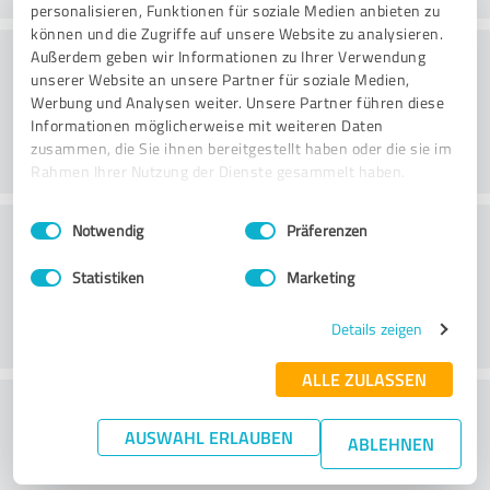
personalisieren, Funktionen für soziale Medien anbieten zu
können und die Zugriffe auf unsere Website zu analysieren.
Rådgivning
Außerdem geben wir Informationen zu Ihrer Verwendung
unserer Website an unsere Partner für soziale Medien,
Werbung und Analysen weiter. Unsere Partner führen diese
Informationen möglicherweise mit weiteren Daten
zusammen, die Sie ihnen bereitgestellt haben oder die sie im
Rahmen Ihrer Nutzung der Dienste gesammelt haben.
Einwilligungsauswahl
Impressum
|
Datenschutzbestimmungen
Kundservice
Notwendig
Präferenzen
Statistiken
Marketing
Details zeigen
ALLE ZULASSEN
What do you think of the price to
AUSWAHL ERLAUBEN
performance ratio?
ABLEHNEN