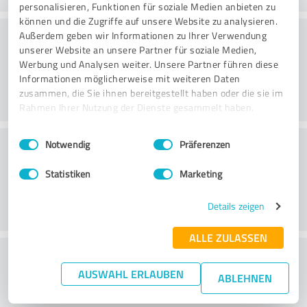
personalisieren, Funktionen für soziale Medien anbieten zu
können und die Zugriffe auf unsere Website zu analysieren.
Rådgivning
Außerdem geben wir Informationen zu Ihrer Verwendung
unserer Website an unsere Partner für soziale Medien,
Werbung und Analysen weiter. Unsere Partner führen diese
Informationen möglicherweise mit weiteren Daten
zusammen, die Sie ihnen bereitgestellt haben oder die sie im
Rahmen Ihrer Nutzung der Dienste gesammelt haben.
Einwilligungsauswahl
Impressum
|
Datenschutzbestimmungen
Kundservice
Notwendig
Präferenzen
Statistiken
Marketing
Details zeigen
ALLE ZULASSEN
What do you think of the price to
AUSWAHL ERLAUBEN
performance ratio?
ABLEHNEN