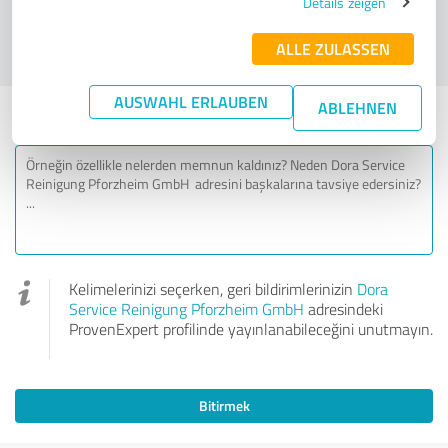
Details zeigen
0
1
2
3
4
5
6
7
8
9
10
ALLE ZULASSEN
Olası değil
Son derece olası
AUSWAHL ERLAUBEN
ABLEHNEN
Kişisel deneyiminiz
Kelimelerinizi seçerken, geri bildirimlerinizin
Dora
Service Reinigung Pforzheim GmbH
adresindeki
ProvenExpert profilinde yayınlanabileceğini unutmayın.
Bitirmek