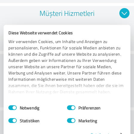
Müşteri Hizmetleri
Diese Webseite verwendet Cookies
Wir verwenden Cookies, um Inhalte und Anzeigen zu
personalisieren, Funktionen für soziale Medien anbieten zu
können und die Zugriffe auf unsere Website zu analysieren.
Außerdem geben wir Informationen zu Ihrer Verwendung
Fiyat-performans oranı hakkında ne
unserer Website an unsere Partner für soziale Medien,
düşünüyorsunuz?
Werbung und Analysen weiter. Unsere Partner führen diese
Informationen möglicherweise mit weiteren Daten
zusammen, die Sie ihnen bereitgestellt haben oder die sie im
Rahmen Ihrer Nutzung der Dienste gesammelt haben.
Einwilligungsauswahl
Impressum
|
Datenschutzbestimmungen
Notwendig
Präferenzen
Dora Service Reinigung Pforzheim GmbH
Statistiken
Marketing
markanızı tavsiye etme olasılığınız nedir?