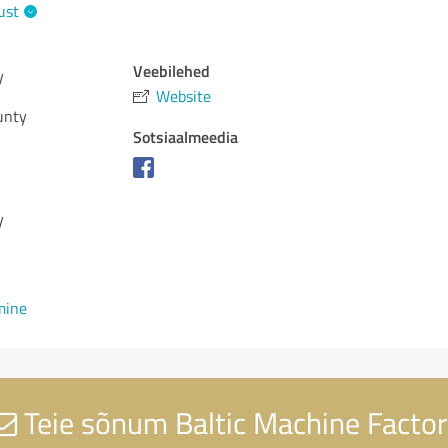
ust
Veebilehed
y
Website
unty
Sotsiaalmeedia
y
mine
Teie sõnum Baltic Machine Factor