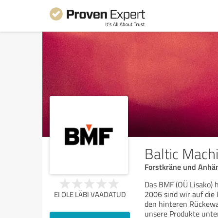
Baltic Mach
Forstkräne und Anhä
Das BMF (OÜ Lisako) h
2006 sind wir auf di
EI OLE LÄBI VAADATUD
den hinteren Rückewag
unsere Produkte unte