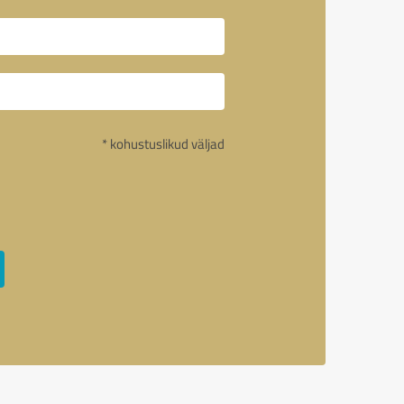
* kohustuslikud väljad