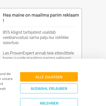
Hea maine on maailma parim reklaam
!
85% kõigist tarbijatest usaldab
veebiarvustusi sama palju kui isiklikke
soovitusi.
Las ProvenExpert annab teie ettevõttele
hoogu juurde maailma parima reklaami
abil: rahulolevate klientide arvamused.
und die
ALLE ZULASSEN
n unsere
Liitu nüüd tasuta!
mit
AUSWAHL ERLAUBEN
melt
ABLEHNEN