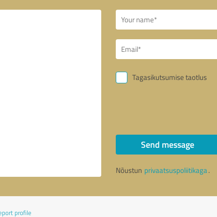
Tagasikutsumise taotlus
Send message
Nõustun
privaatsuspoliitikaga
.
port profile