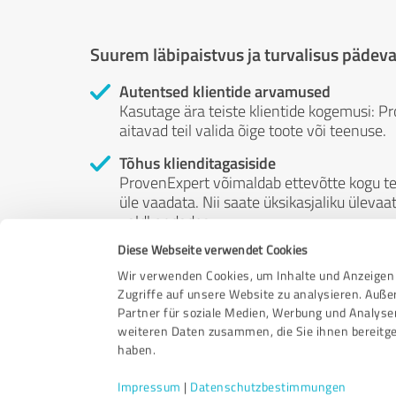
Suurem läbipaistvus ja turvalisus pädevat
Autentsed klientide arvamused
Kasutage ära teiste klientide kogemusi: Pr
aitavad teil valida õige toote või teenuse.
Tõhus klienditagasiside
ProvenExpert võimaldab ettevõtte kogu te
üle vaadata. Nii saate üksikasjaliku üleva
valdkondades.
Diese Webseite verwendet Cookies
Sõltumatud ülevaated
ProvenExpert on tasuta, sõltumatu ja neut
Wir verwenden Cookies, um Inhalte und Anzeigen 
nende arvamused ei ole müügiks. Ja arvustu
Zugriffe auf unsere Website zu analysieren. Auß
Partner für soziale Medien, Werbung und Analyse
weiteren Daten zusammen, die Sie ihnen bereitge
haben.
Impressum
|
Datenschutzbestimmungen