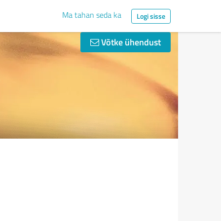
Ma tahan seda ka
Logi sisse
Võtke ühendust