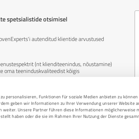
e spetsialistide otsimisel
ovenExperts'i autenditud klientide arvustused
enustespektrit (nt klienditeenindus, nõustamine)
ate oma teeninduskvaliteedist kõigis
raalne. Kliendid teevad ülevaateid omal soovil -
zu personalisieren, Funktionen für soziale Medien anbieten zu können 
ste sisu ei saa mõjutada raha ega muul viisil.
erdem geben wir Informationen zu Ihrer Verwendung unserer Website a
n weiter. Unsere Partner führen diese Informationen möglicherweise 
stellt haben oder die sie im Rahmen Ihrer Nutzung der Dienste gesam