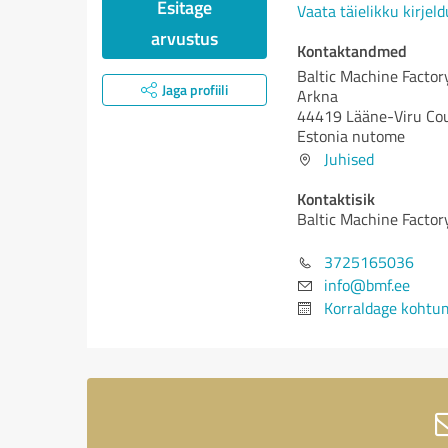
Esitage
Vaata täielikku kirjeld
arvustus
Kontaktandmed
Baltic Machine Factor
Jaga profiili
Arkna
44419 Lääne-Viru Co
Estonia nutome
Juhised
Kontaktisik
Baltic Machine Factor
3725165036
info@bmf.ee
Korraldage kohtu