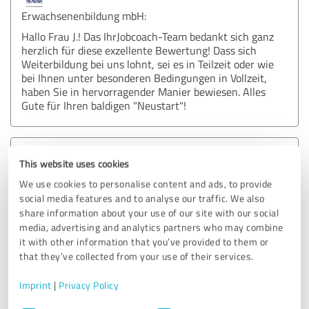
Erwachsenenbildung mbH:
Hallo Frau J.! Das IhrJobcoach-Team bedankt sich ganz
herzlich für diese exzellente Bewertung! Dass sich
Weiterbildung bei uns lohnt, sei es in Teilzeit oder wie
bei Ihnen unter besonderen Bedingungen in Vollzeit,
haben Sie in hervorragender Manier bewiesen. Alles
Gute für Ihren baldigen "Neustart"!
4.60 out of 5
This website uses cookies
We use cookies to personalise content and ads, to provide
EXCELLENT
Recommendation
social media features and to analyse our traffic. We also
share information about your use of our site with our social
Ihr Jobcoach war eine wertvolle Unterstützung. Von der
media, advertising and analytics partners who may combine
it with other information that you’ve provided to them or
Beratung über mögliche Fortbildungskurse, über die
that they’ve collected from your use of their services.
technische Austattung bis zum erfolgreichen Abschluß.
Danke für den tollen Service.
Imprint
|
Privacy Policy
Translate now
Consent