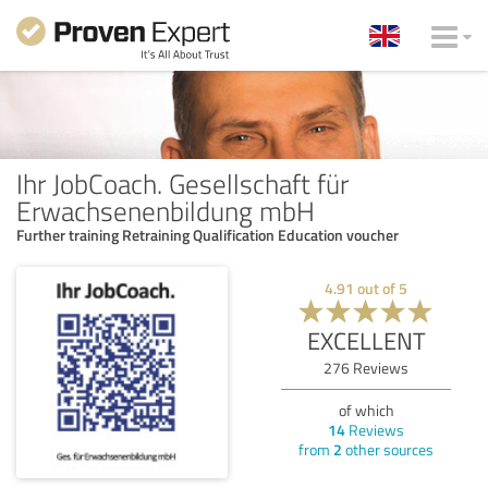
Ihr JobCoach. Gesellschaft für
Erwachsenenbildung mbH
Further training Retraining Qualification Education voucher
4.91
out of
5
EXCELLENT
276
Reviews
of which
14
Reviews
from
2
other sources