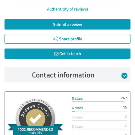
Authenticity of reviews
Submit a review
Share profile
Get in touch
Contact information
247
5 stars
15
4 stars
0
3 stars
0
2 stars