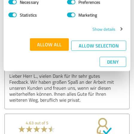
Necessary
Preferences
Selection
Customer review & rating for:
Statistics
Marketing
Ihr JobCoach. Gesellschaft für
Erwachsenenbildung mbH
Show details
14/02/2025
Martin L.
ALLOW ALL
ALLOW SELECTION
Comment from Ihr JobCoach. Gesellschaft für
DENY
Erwachsenenbildung mbH:
Lieber Herr L., vielen Dank für Ihr sehr gutes
Feedback. Wir haben großen Spaß an der Arbeit mit
unseren Kunden und freuen uns, wenn wir diesen
weiterhelfen können. Ihnen alles Gute für Ihren
weiteren Weg, beruflich wie privat.
4.63 out of 5