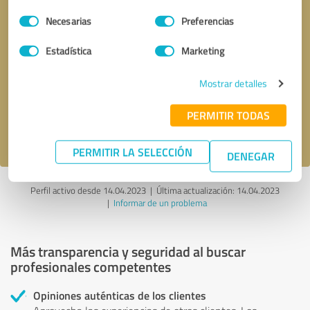
Selección
Necesarias
Preferencias
de
consentimiento
Estadística
Marketing
Solicitar una llamada
* campos obligatorios
Mostrar detalles
Enviar reseña
PERMITIR TODAS
Acepto la
política de privacidad
.
PERMITIR LA SELECCIÓN
DENEGAR
Perfil activo desde 14.04.2023 |
Última actualización: 14.04.2023
|
Informar de un problema
Más transparencia y seguridad al buscar
profesionales competentes
Opiniones auténticas de los clientes