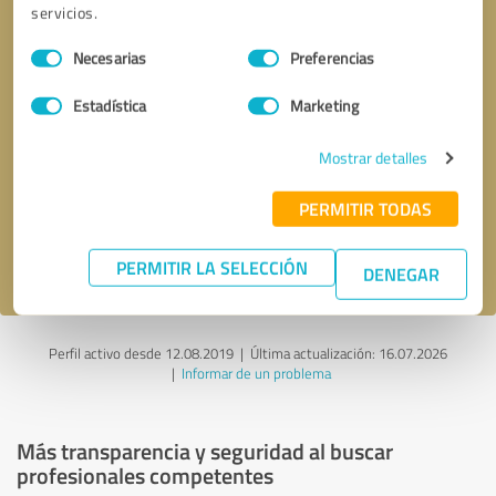
servicios.
Selección
Necesarias
Preferencias
de
consentimiento
Estadística
Marketing
Solicitar una llamada
* campos obligatorios
Mostrar detalles
Enviar reseña
PERMITIR TODAS
Acepto la
política de privacidad
.
PERMITIR LA SELECCIÓN
DENEGAR
Perfil activo desde 12.08.2019 |
Última actualización: 16.07.2026
|
Informar de un problema
Más transparencia y seguridad al buscar
profesionales competentes