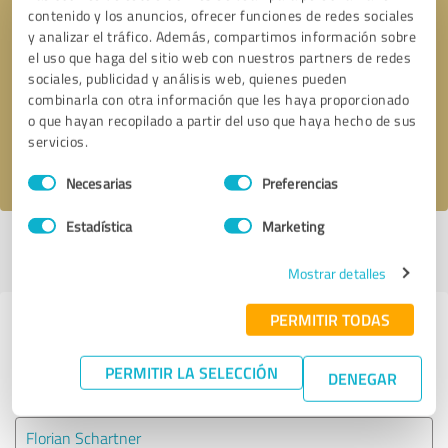
contenido y los anuncios, ofrecer funciones de redes sociales
y analizar el tráfico. Además, compartimos información sobre
Solicitar una llamada
* campos obligatorios
el uso que haga del sitio web con nuestros partners de redes
sociales, publicidad y análisis web, quienes pueden
combinarla con otra información que les haya proporcionado
Enviar reseña
o que hayan recopilado a partir del uso que haya hecho de sus
servicios.
Acepto la
política de privacidad
.
Selección
Necesarias
Preferencias
de
consentimiento
Estadística
Marketing
Perfil activo desde 05.02.2021 |
Última actualización: 05.02.2021
|
Informar de un problema
Mostrar detalles
PERMITIR TODAS
Experiencias con otros
proveedores de servicios del sector
PERMITIR LA SELECCIÓN
DENEGAR
Servicios
Florian Schartner