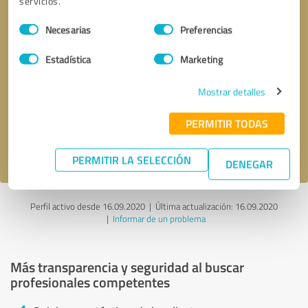
servicios.
Selección
Necesarias
Preferencias
de
consentimiento
Estadística
Marketing
Solicitar una llamada
* campos obligatorios
Mostrar detalles
Enviar reseña
PERMITIR TODAS
Acepto la
política de privacidad
.
PERMITIR LA SELECCIÓN
DENEGAR
Perfil activo desde 16.09.2020 |
Última actualización: 16.09.2020
|
Informar de un problema
Más transparencia y seguridad al buscar
profesionales competentes