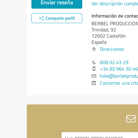
Enviar reseña
Ver descripción compl
Información de conta
Compartir perfil
BERBEL PRODUCCIO
Trinidad, 92
12002 Castellón
España
Direcciones
608 02 43 29
+34 (0) 964 30 4
hola@berbelprodu
Concertar una cit