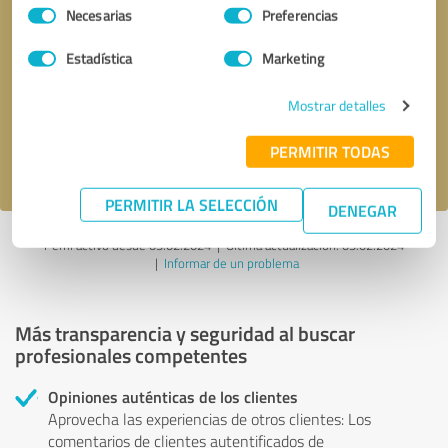
Selección
Necesarias
Preferencias
de
consentimiento
Solicitar una llamada
* campos obligatorios
Estadística
Marketing
Mostrar detalles
Enviar reseña
PERMITIR TODAS
Acepto la
política de privacidad
.
PERMITIR LA SELECCIÓN
DENEGAR
Perfil activo desde 05.02.2024 |
Última actualización: 05.02.2024
|
Informar de un problema
Más transparencia y seguridad al buscar
profesionales competentes
Opiniones auténticas de los clientes
Aprovecha las experiencias de otros clientes: Los
comentarios de clientes autentificados de