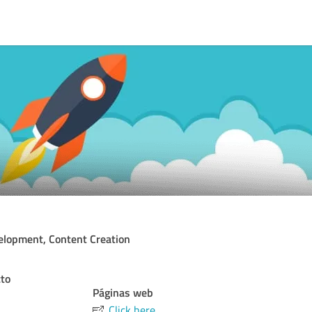
elopment, Content Creation
cto
Páginas web
Click here