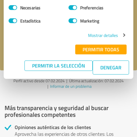
Selección
Necesarias
Preferencias
de
consentimiento
Estadística
Marketing
Solicitar una llamada
* campos obligatorios
Mostrar detalles
Enviar reseña
PERMITIR TODAS
Acepto la
política de privacidad
.
PERMITIR LA SELECCIÓN
DENEGAR
Perfil activo desde 07.02.2024 |
Última actualización: 07.02.2024
|
Informar de un problema
Más transparencia y seguridad al buscar
profesionales competentes
Opiniones auténticas de los clientes
Aprovecha las experiencias de otros clientes: Los