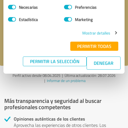
Selección
Necesarias
Preferencias
de
consentimiento
Estadística
Marketing
Solicitar una llamada
* campos obligatorios
Mostrar detalles
Enviar reseña
PERMITIR TODAS
Acepto la
política de privacidad
.
PERMITIR LA SELECCIÓN
DENEGAR
Perfil activo desde 08.04.2025 |
Última actualización: 28.07.2026
|
Informar de un problema
Más transparencia y seguridad al buscar
profesionales competentes
Opiniones auténticas de los clientes
Aprovecha las experiencias de otros clientes: Los