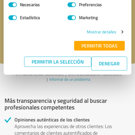
Selección
Necesarias
Preferencias
de
consentimiento
Solicitar una llamada
* campos obligatorios
Estadística
Marketing
Mostrar detalles
Enviar reseña
PERMITIR TODAS
Acepto la
política de privacidad
.
PERMITIR LA SELECCIÓN
DENEGAR
Perfil activo desde 08.05.2023 |
Última actualización: 08.05.2023
|
Informar de un problema
Más transparencia y seguridad al buscar
profesionales competentes
Opiniones auténticas de los clientes
Aprovecha las experiencias de otros clientes: Los
comentarios de clientes autentificados de