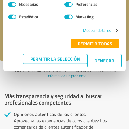
Selección
Necesarias
Preferencias
de
consentimiento
Solicitar una llamada
* campos obligatorios
Estadística
Marketing
Mostrar detalles
Enviar reseña
PERMITIR TODAS
Acepto la
política de privacidad
.
PERMITIR LA SELECCIÓN
DENEGAR
Perfil activo desde 08.01.2024 |
Última actualización: 08.01.2024
|
Informar de un problema
Más transparencia y seguridad al buscar
profesionales competentes
Opiniones auténticas de los clientes
Aprovecha las experiencias de otros clientes: Los
comentarios de clientes autentificados de