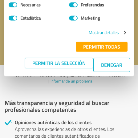
Selección
Necesarias
Preferencias
de
consentimiento
Solicitar una llamada
* campos obligatorios
Estadística
Marketing
Mostrar detalles
Enviar reseña
PERMITIR TODAS
Acepto la
política de privacidad
.
PERMITIR LA SELECCIÓN
DENEGAR
Perfil activo desde 26.01.2024 |
Última actualización: 23.05.2026
|
Informar de un problema
Más transparencia y seguridad al buscar
profesionales competentes
Opiniones auténticas de los clientes
Aprovecha las experiencias de otros clientes: Los
comentarios de clientes autentificados de