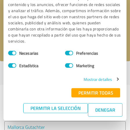
contenido y los anuncios, ofrecer funciones de redes sociales
y analizar el tráfico. Además, compartimos información sobre
Solicitar una llamada
* campos obligatorios
el uso que haga del sitio web con nuestros partners de redes
sociales, publicidad y análisis web, quienes pueden
combinarla con otra información que les haya proporcionado
Enviar reseña
o que hayan recopilado a partir del uso que haya hecho de sus
servicios.
Acepto la
política de privacidad
.
Selección
Necesarias
Preferencias
de
consentimiento
Estadística
Marketing
Perfil activo desde 23.05.2025 |
Última actualización: 23.05.2025
|
Informar de un problema
Mostrar detalles
PERMITIR TODAS
Experiencias con otros
proveedores de servicios del sector
PERMITIR LA SELECCIÓN
DENEGAR
Servicios
Mallorca Gutachter