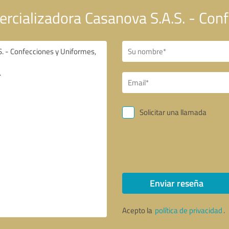
rcializadora Casanova S.A.S. - Con
Solicitar una llamada
Enviar reseña
Acepto la
política de privacidad
.