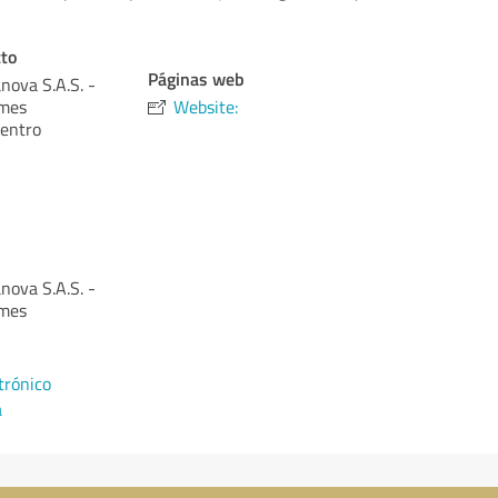
cto
Páginas web
nova S.A.S. -
rmes
Website:
Centro
nova S.A.S. -
rmes
trónico
a