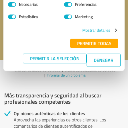
Selección
Necesarias
Preferencias
de
consentimiento
Solicitar una llamada
* campos obligatorios
Estadística
Marketing
Mostrar detalles
Enviar reseña
PERMITIR TODAS
Acepto la
política de privacidad
.
PERMITIR LA SELECCIÓN
DENEGAR
Perfil activo desde 29.08.2023 |
Última actualización: 29.08.2023
|
Informar de un problema
Más transparencia y seguridad al buscar
profesionales competentes
Opiniones auténticas de los clientes
Aprovecha las experiencias de otros clientes: Los
comentarios de clientes autentificados de