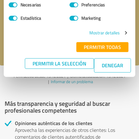
Selección
Necesarias
Preferencias
de
consentimiento
Solicitar una llamada
* campos obligatorios
Estadística
Marketing
Mostrar detalles
Enviar reseña
PERMITIR TODAS
Acepto la
política de privacidad
.
PERMITIR LA SELECCIÓN
DENEGAR
Perfil activo desde 19.12.2021 |
Última actualización: 19.12.2021
|
Informar de un problema
Más transparencia y seguridad al buscar
profesionales competentes
Opiniones auténticas de los clientes
Aprovecha las experiencias de otros clientes: Los
comentarios de clientes autentificados de