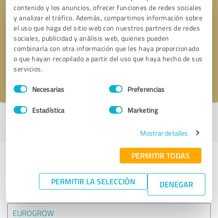
contenido y los anuncios, ofrecer funciones de redes sociales
y analizar el tráfico. Además, compartimos información sobre
Solicitar una llamada
* campos obligatorios
el uso que haga del sitio web con nuestros partners de redes
sociales, publicidad y análisis web, quienes pueden
combinarla con otra información que les haya proporcionado
Enviar reseña
o que hayan recopilado a partir del uso que haya hecho de sus
servicios.
Acepto la
política de privacidad
.
Selección
Necesarias
Preferencias
de
consentimiento
Estadística
Marketing
Perfil activo desde 28.07.2025 |
Última actualización: 28.07.2025
|
Informar de un problema
Mostrar detalles
PERMITIR TODAS
Experiencias con otros
proveedores de servicios del sector
PERMITIR LA SELECCIÓN
DENEGAR
Comercio electrónico
EUROGROW