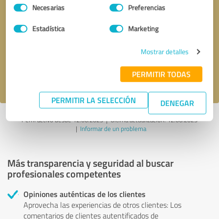
Selección
Necesarias
Preferencias
de
consentimiento
Solicitar una llamada
* campos obligatorios
Estadística
Marketing
Mostrar detalles
Enviar reseña
PERMITIR TODAS
Acepto la
política de privacidad
.
PERMITIR LA SELECCIÓN
DENEGAR
Perfil activo desde 12.06.2025 |
Última actualización: 12.06.2025
|
Informar de un problema
Más transparencia y seguridad al buscar
profesionales competentes
Opiniones auténticas de los clientes
Aprovecha las experiencias de otros clientes: Los
comentarios de clientes autentificados de