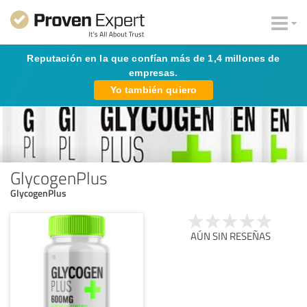
Reputación en la que confían más de 1,4 millones de
empresas.
Yo también quiero
GlycogenPlus
GlycogenPlus
AÚN SIN RESEÑAS