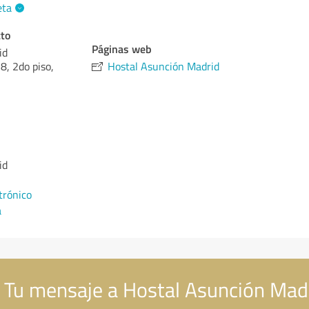
eta
cto
Páginas web
id
8, 2do piso,
Hostal Asunción Madrid
id
trónico
a
Tu mensaje a Hostal Asunción Mad