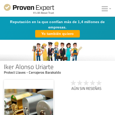
Reputación en la que confían más de 1,4 millones de
empresas.
Yo también quiero
Iker Alonso Uriarte
Protect Llaves - Cerrajeros Barakaldo
AÚN SIN RESEÑAS