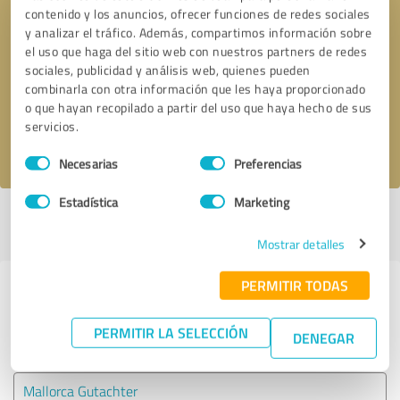
contenido y los anuncios, ofrecer funciones de redes sociales
y analizar el tráfico. Además, compartimos información sobre
Solicitar una llamada
* campos obligatorios
el uso que haga del sitio web con nuestros partners de redes
sociales, publicidad y análisis web, quienes pueden
combinarla con otra información que les haya proporcionado
Enviar reseña
o que hayan recopilado a partir del uso que haya hecho de sus
servicios.
Acepto la
política de privacidad
.
Selección
Necesarias
Preferencias
de
consentimiento
Estadística
Marketing
Perfil activo desde 11.09.2023 |
Última actualización: 11.09.2023
|
Informar de un problema
Mostrar detalles
PERMITIR TODAS
Experiencias con otros
proveedores de servicios del sector
PERMITIR LA SELECCIÓN
DENEGAR
Servicios
Mallorca Gutachter