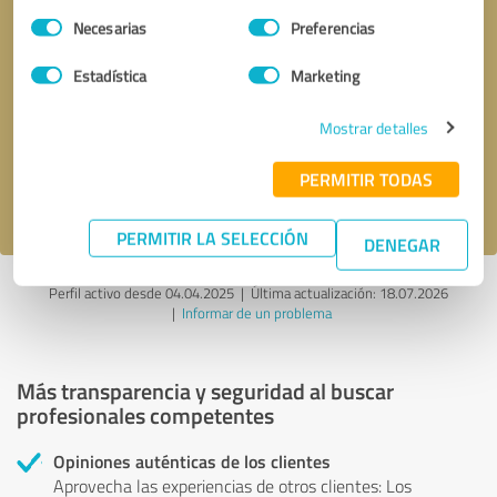
Selección
Necesarias
Preferencias
de
consentimiento
Estadística
Marketing
Solicitar una llamada
* campos obligatorios
Mostrar detalles
Enviar reseña
PERMITIR TODAS
Acepto la
política de privacidad
.
PERMITIR LA SELECCIÓN
DENEGAR
Perfil activo desde 04.04.2025 |
Última actualización: 18.07.2026
|
Informar de un problema
Más transparencia y seguridad al buscar
profesionales competentes
Opiniones auténticas de los clientes
Aprovecha las experiencias de otros clientes: Los