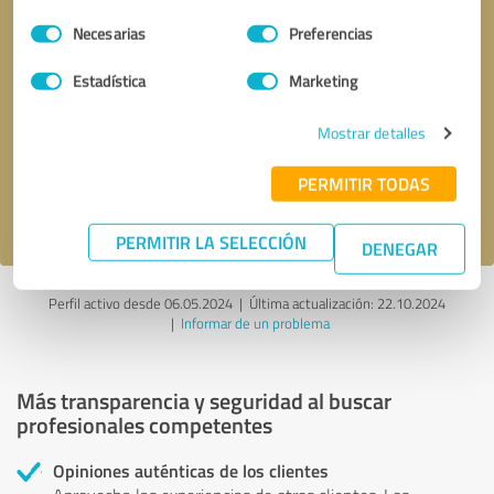
Selección
Necesarias
Preferencias
de
consentimiento
Estadística
Marketing
Solicitar una llamada
* campos obligatorios
Mostrar detalles
Enviar reseña
PERMITIR TODAS
Acepto la
política de privacidad
.
PERMITIR LA SELECCIÓN
DENEGAR
Perfil activo desde 06.05.2024 |
Última actualización: 22.10.2024
|
Informar de un problema
Más transparencia y seguridad al buscar
profesionales competentes
Opiniones auténticas de los clientes