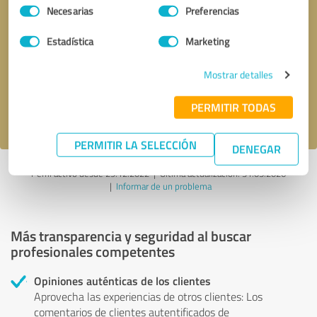
Selección
Necesarias
Preferencias
de
consentimiento
Solicitar una llamada
* campos obligatorios
Estadística
Marketing
Mostrar detalles
Enviar reseña
PERMITIR TODAS
Acepto la
política de privacidad
.
PERMITIR LA SELECCIÓN
DENEGAR
Perfil activo desde 29.12.2022 |
Última actualización: 31.05.2026
|
Informar de un problema
Más transparencia y seguridad al buscar
profesionales competentes
Opiniones auténticas de los clientes
Aprovecha las experiencias de otros clientes: Los
comentarios de clientes autentificados de