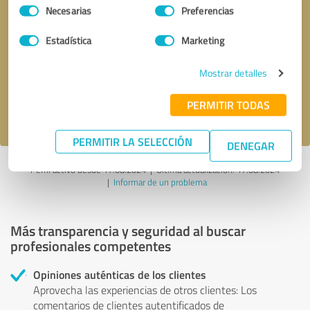
Selección
Necesarias
Preferencias
de
consentimiento
Solicitar una llamada
* campos obligatorios
Estadística
Marketing
Mostrar detalles
Enviar reseña
PERMITIR TODAS
Acepto la
política de privacidad
.
PERMITIR LA SELECCIÓN
DENEGAR
Perfil activo desde 17.08.2024 |
Última actualización: 17.08.2024
|
Informar de un problema
Más transparencia y seguridad al buscar
profesionales competentes
Opiniones auténticas de los clientes
Aprovecha las experiencias de otros clientes: Los
comentarios de clientes autentificados de