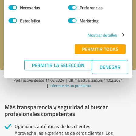
Selección
Necesarias
Preferencias
de
consentimiento
Estadística
Marketing
Solicitar una llamada
* campos obligatorios
Mostrar detalles
Enviar reseña
PERMITIR TODAS
Acepto la
política de privacidad
.
PERMITIR LA SELECCIÓN
DENEGAR
Perfil activo desde 11.02.2024 |
Última actualización: 11.02.2024
|
Informar de un problema
Más transparencia y seguridad al buscar
profesionales competentes
Opiniones auténticas de los clientes
Aprovecha las experiencias de otros clientes: Los