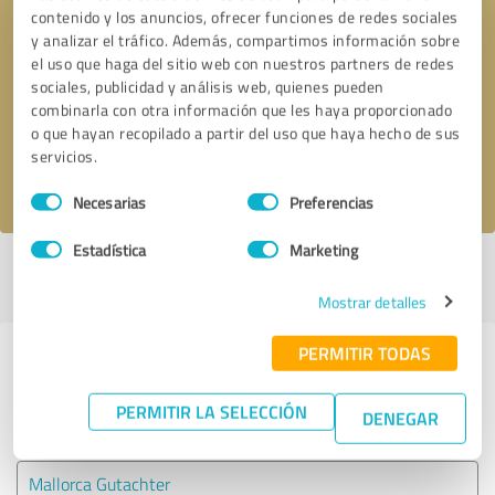
contenido y los anuncios, ofrecer funciones de redes sociales
y analizar el tráfico. Además, compartimos información sobre
Solicitar una llamada
* campos obligatorios
el uso que haga del sitio web con nuestros partners de redes
sociales, publicidad y análisis web, quienes pueden
combinarla con otra información que les haya proporcionado
Enviar reseña
o que hayan recopilado a partir del uso que haya hecho de sus
servicios.
Acepto la
política de privacidad
.
Selección
Necesarias
Preferencias
de
consentimiento
Estadística
Marketing
Perfil activo desde 02.06.2025 |
Última actualización: 06.08.2026
|
Informar de un problema
Mostrar detalles
PERMITIR TODAS
Experiencias con otros
proveedores de servicios del sector
PERMITIR LA SELECCIÓN
DENEGAR
Servicios
Mallorca Gutachter