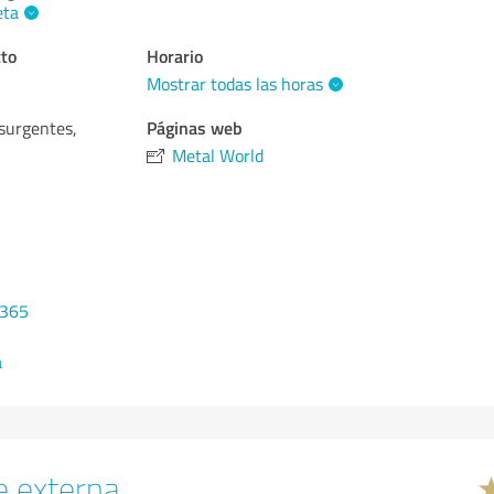
eta
cto
Horario
Mostrar todas las horas
Páginas web
surgentes,
Metal World
9365
a
e externa