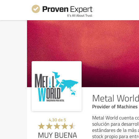
Metal Worl
Provider of Machines
Metal World cuenta co
4,30
de
5
solución para desarrol
estándares de la más a
MUY BUENA
stock propio para ent