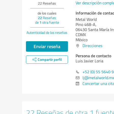
Ver descripción compl
22
Reseñas
Información de conta
de los cuales
22
Reseñas
Metal World
de
1
otra fuente
Pino 468-A,
06430 Santa María In
Autenticidad de las reseñas
CDMX
México
Direcciones
Enviar reseña
Persona de contacto
Compartir perfil
Luis Javier Loria
+52 (0) 55 5640 
lj@metalworld.mx
Concertar una cit
22 Reseñas de otra 1 fuent