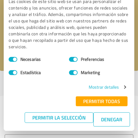
Las cookies de este sitio web se usan para personalizar el
contenido y los anuncios, ofrecer funciones de redes sociales
y analizar el tráfico. Además, compartimos información sobre
el uso que haga del sitio web con nuestros partners de redes
Solicitar una llamada
* campos obligatorios
sociales, publicidad y análisis web, quienes pueden
combinarla con otra información que les haya proporcionado
Enviar reseña
o que hayan recopilado a partir del uso que haya hecho de sus
servicios.
Acepto la
política de privacidad
.
Selección
Necesarias
Preferencias
de
consentimiento
Estadística
Marketing
Perfil activo desde 11.01.2025 |
Última actualización: 11.01.2025
|
Informar de un problema
Mostrar detalles
PERMITIR TODAS
Experiencias con otros
proveedores de servicios del sector
PERMITIR LA SELECCIÓN
DENEGAR
Educación & Desarrollo profesional