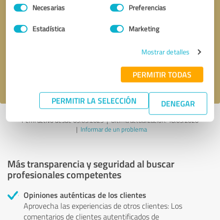
Selección
Necesarias
Preferencias
de
consentimiento
Solicitar una llamada
* campos obligatorios
Estadística
Marketing
Mostrar detalles
Enviar reseña
PERMITIR TODAS
Acepto la
política de privacidad
.
PERMITIR LA SELECCIÓN
DENEGAR
Perfil activo desde 09.05.2025 |
Última actualización: 18.05.2026
|
Informar de un problema
Más transparencia y seguridad al buscar
profesionales competentes
Opiniones auténticas de los clientes
Aprovecha las experiencias de otros clientes: Los
comentarios de clientes autentificados de