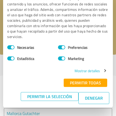
contenido y los anuncios, ofrecer funciones de redes sociales
y analizar el tráfico. Además, compartimos información sobre
Solicitar una llamada
* campos obligatorios
el uso que haga del sitio web con nuestros partners de redes
sociales, publicidad y análisis web, quienes pueden
combinarla con otra información que les haya proporcionado
Enviar reseña
o que hayan recopilado a partir del uso que haya hecho de sus
servicios.
Acepto la
política de privacidad
.
Selección
Necesarias
Preferencias
de
consentimiento
Estadística
Marketing
Perfil activo desde 25.04.2024 |
Última actualización: 25.04.2024
|
Informar de un problema
Mostrar detalles
PERMITIR TODAS
Experiencias con otros
proveedores de servicios del sector
PERMITIR LA SELECCIÓN
DENEGAR
Servicios
Mallorca Gutachter