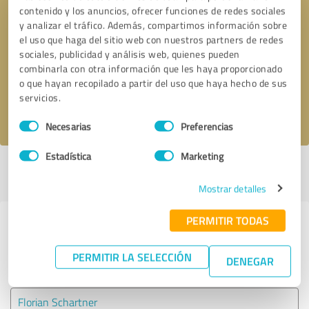
contenido y los anuncios, ofrecer funciones de redes sociales
y analizar el tráfico. Además, compartimos información sobre
Solicitar una llamada
* campos obligatorios
el uso que haga del sitio web con nuestros partners de redes
sociales, publicidad y análisis web, quienes pueden
combinarla con otra información que les haya proporcionado
Enviar reseña
o que hayan recopilado a partir del uso que haya hecho de sus
servicios.
Acepto la
política de privacidad
.
Selección
Necesarias
Preferencias
de
consentimiento
Estadística
Marketing
Perfil activo desde 09.10.2024 |
Última actualización: 09.10.2024
|
Informar de un problema
Mostrar detalles
PERMITIR TODAS
Experiencias con otros
proveedores de servicios del sector
PERMITIR LA SELECCIÓN
DENEGAR
Servicios
Florian Schartner