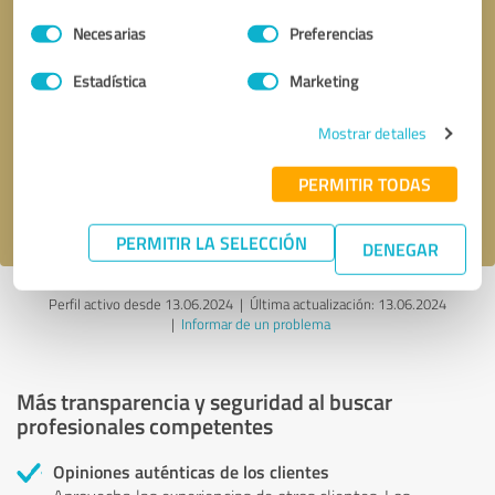
Selección
Necesarias
Preferencias
de
consentimiento
Estadística
Marketing
Solicitar una llamada
* campos obligatorios
Mostrar detalles
Enviar reseña
PERMITIR TODAS
Acepto la
política de privacidad
.
PERMITIR LA SELECCIÓN
DENEGAR
Perfil activo desde 13.06.2024 |
Última actualización: 13.06.2024
|
Informar de un problema
Más transparencia y seguridad al buscar
profesionales competentes
Opiniones auténticas de los clientes