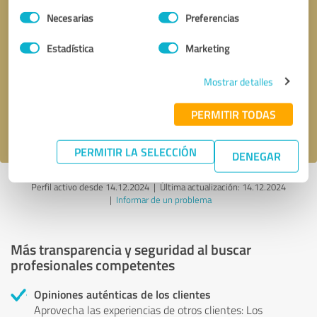
Selección
Necesarias
Preferencias
de
consentimiento
Estadística
Marketing
Solicitar una llamada
* campos obligatorios
Mostrar detalles
Enviar reseña
PERMITIR TODAS
Acepto la
política de privacidad
.
PERMITIR LA SELECCIÓN
DENEGAR
Perfil activo desde 14.12.2024 |
Última actualización: 14.12.2024
|
Informar de un problema
Más transparencia y seguridad al buscar
profesionales competentes
Opiniones auténticas de los clientes
Aprovecha las experiencias de otros clientes: Los