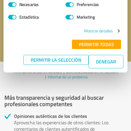
Selección
Necesarias
Preferencias
de
consentimiento
Solicitar una llamada
* campos obligatorios
Estadística
Marketing
Mostrar detalles
Enviar reseña
PERMITIR TODAS
Acepto la
política de privacidad
.
PERMITIR LA SELECCIÓN
DENEGAR
Perfil activo desde 07.02.2025 |
Última actualización: 07.02.2025
|
Informar de un problema
Más transparencia y seguridad al buscar
profesionales competentes
Opiniones auténticas de los clientes
Aprovecha las experiencias de otros clientes: Los
comentarios de clientes autentificados de